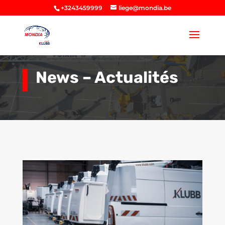
+3243459999
liege@mondia.be
News – Actualités