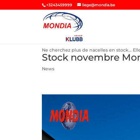
+3243459999
liege@mondia.be
Ne cherchez plus de nacelles en stock… Ell
Stock novembre Mon
News